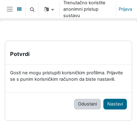
Trenutačno koristite
Preskoči na sadržaj
anonimni pristup
Prijava
Toggle search input
Bočni panel
sustavu
Potvrdi
Gosti ne mogu pristupiti korisničkim profilima. Prijavite
se s punim korisničkim računom da biste nastavili.
Odustani
Nastavi