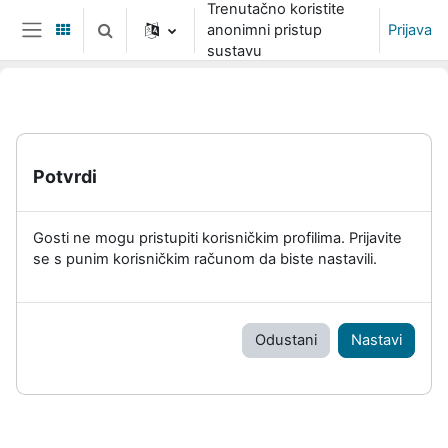
Trenutačno koristite
Preskoči na sadržaj
anonimni pristup
Prijava
Toggle search input
Bočni panel
sustavu
Potvrdi
Gosti ne mogu pristupiti korisničkim profilima. Prijavite
se s punim korisničkim računom da biste nastavili.
Odustani
Nastavi