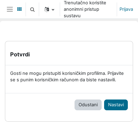
Trenutačno koristite
Preskoči na sadržaj
anonimni pristup
Prijava
Toggle search input
Bočni panel
sustavu
Potvrdi
Gosti ne mogu pristupiti korisničkim profilima. Prijavite
se s punim korisničkim računom da biste nastavili.
Odustani
Nastavi