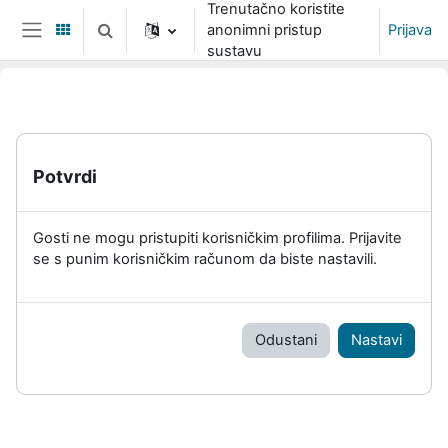
Trenutačno koristite
Preskoči na sadržaj
anonimni pristup
Prijava
Toggle search input
Bočni panel
sustavu
Potvrdi
Gosti ne mogu pristupiti korisničkim profilima. Prijavite
se s punim korisničkim računom da biste nastavili.
Odustani
Nastavi