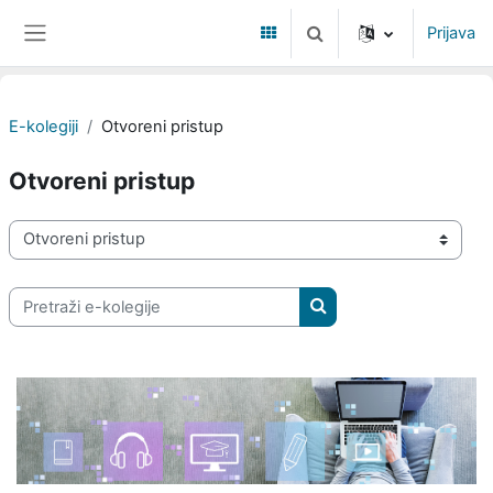
Preskoči na sadržaj
Prijava
Toggle search input
Bočni panel
E-kolegiji
Otvoreni pristup
Otvoreni pristup
Popis e-kolegija
Pretraži e-kolegije
Pretraži e-kolegije